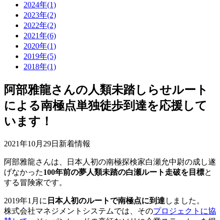
2024年(1)
2023年(2)
2022年(2)
2021年(6)
2020年(1)
2019年(5)
2018年(1)
阿部雅龍さんの人類未踏しらせルート
による南極点単独徒歩到達を応援して
います！
2021年10月29日
新着情報
阿部雅龍さんは、日本人初の南極探検家白瀬允中尉の成し遂
げなかった
100年前の夢人類未踏の白瀬ルート走破を目標
と
する冒険家です。
2019年1月に
日本人初のルートで南極点に到達
しました。
株式会社マネジメントシステムでは、その
プロジェクトに協