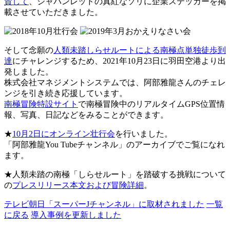
賛して
、ジャパンレッドの真紅なソリに企業ステッカーを掲
載させていただきました。
そして念願の
人類未踏しらせルートによる南極点単独徒歩到
達
にチャレンジするため、2021年10月23日に羽田空港より出
発しました。
株式会社マネジメントシステムでは、阿部雅龍さんのチェレ
ンジを引き続き応援しています。
南極冒険特設サイト
で南極冒険中のリアルタイムGPS位置情
報、写真、日記などをみることができます。
★
10月2日にオンライン壮行会
を行いました。
「阿部雅龍You Tubeチャンネル」のアーカイブでご覧になれ
ます。
★人類未踏の南極「しらせルート」を踏破する挑戦について
の
プレスリリース本文および冒険詳細
。
テレビ朝日「スーパーJチャンネル」に取材されました
一覧
に戻る
導入事例を更新しました