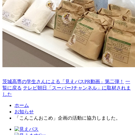
茨城高専の学生さんによる「見えバスPR動画」第二弾！
一
覧に戻る
テレビ朝日「スーパーJチャンネル」に取材されま
した
ホーム
お知らせ
「こんこんおこめ」企画の活動に協力しました。